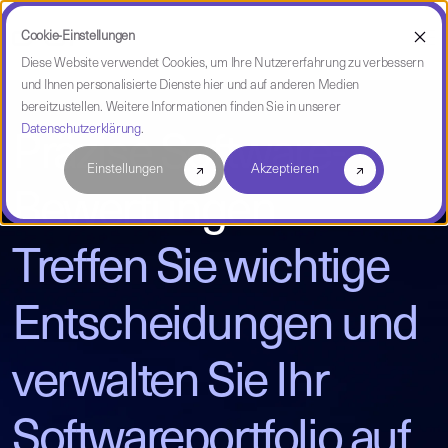
Cookie-Einstellungen
Diese Website verwendet Cookies, um Ihre Nutzererfahrung zu verbessern
und Ihnen personalisierte Dienste hier und auf anderen Medien
bereitzustellen. Weitere Informationen finden Sie in unserer
Datenschutzerklärung
.
Präzise Software-
Einstellungen
Akzeptieren
Bewertungen
Treffen Sie wichtige
Entscheidungen und
verwalten Sie Ihr
Softwareportfolio auf