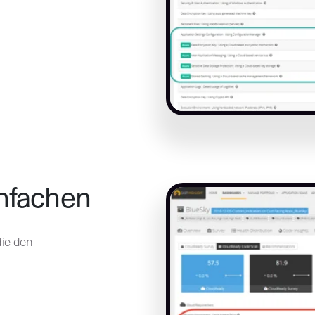
infachen
die den