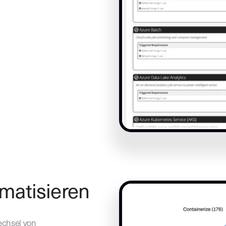
matisieren
echsel von