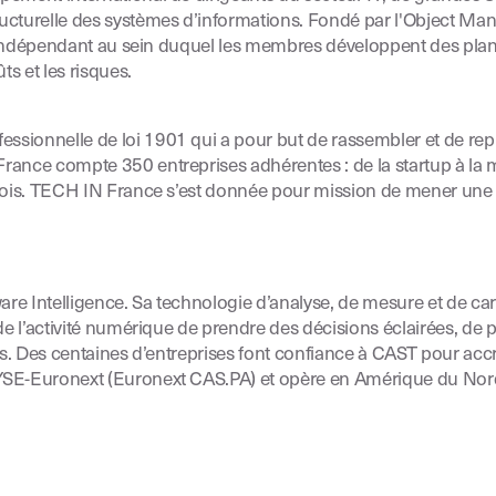
tructurelle des systèmes d’informations. Fondé par l'Object 
t indépendant au sein duquel les membres développent des plans d
ts et les risques.
essionnelle de loi 1901 qui a pour but de rassembler et de repré
rance compte 350 entreprises adhérentes : de la startup à la m
plois. TECH IN France s’est donnée pour mission de mener une r
ware Intelligence. Sa technologie d’analyse, de mesure et de ca
e l’activité numérique de prendre des décisions éclairées, de pil
s. Des centaines d’entreprises font confiance à CAST pour accroî
NYSE-Euronext (Euronext CAS.PA) et opère en Amérique du Nord