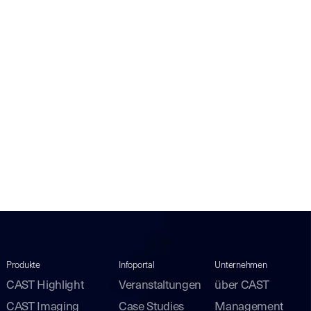
Produkte
Infoportal
Unternehmen
CAST Highlight
Veranstaltungen
über CAST
CAST Imaging
Case Studies
Management