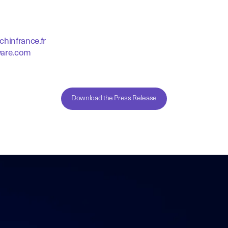
hinfrance.fr
ware.com
Download the Press Release