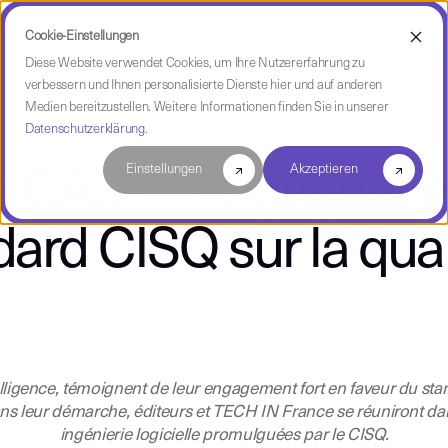
Cookie-Einstellungen
Use Case
Referenzen
Partner
Infoportal
Unternehmen
Diese Website verwendet Cookies, um Ihre Nutzererfahrung zu
verbessern und Ihnen personalisierte Dienste hier und auf anderen
über CAST
Management
K
Medien bereitzustellen. Weitere Informationen finden Sie in unserer
Datenschutzerklärung
.
Einstellungen
Akzeptieren
 CAST s’engagent e
dard CISQ sur la qual
elligence, témoignent de leur engagement fort en faveur du stan
s dans leur démarche, éditeurs et TECH IN France se réuniront da
ingénierie logicielle promulguées par le CISQ.