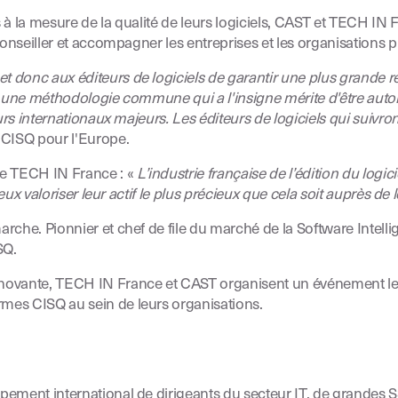
urs à la mesure de la qualité de leurs logiciels, CAST et TECH
onseiller et accompagner les entreprises et les organisations pu
 donc aux éditeurs de logiciels de garantir une plus grande rési
e à une méthodologie commune qui a l'insigne mérite d'être au
eurs internationaux majeurs. Les éditeurs de logiciels qui suiv
u CISQ pour l'Europe.
de TECH IN France : «
L’industrie française de l’édition du log
ieux valoriser leur actif le plus précieux que cela soit auprès de 
che. Pionnier et chef de file du marché de la Software Intellig
SQ.
innovante, TECH IN France et CAST organisent un événement l
mes CISQ au sein de leurs organisations.
upement international de dirigeants du secteur IT, de grandes SS