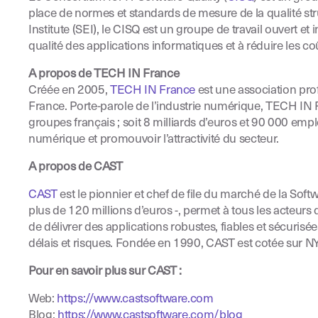
place de normes et standards de mesure de la qualité s
Institute (SEI), le CISQ est un groupe de travail ouvert e
qualité des applications informatiques et à réduire les coû
A propos de TECH IN France
Créée en 2005,
TECH IN France
est une association prof
France. Porte-parole de l’industrie numérique, TECH IN F
groupes français ; soit 8 milliards d’euros et 90 000 em
numérique et promouvoir l’attractivité du secteur.
A propos de CAST
CAST
est le pionnier et chef de file du marché de la Soft
plus de 120 millions d’euros -, permet à tous les acteurs d
de délivrer des applications robustes, fiables et sécurisée
délais et risques. Fondée en 1990, CAST est cotée sur 
Pour en savoir plus sur CAST
:
Web:
https://www.castsoftware.com
Blog:
https://www.castsoftware.com/blog