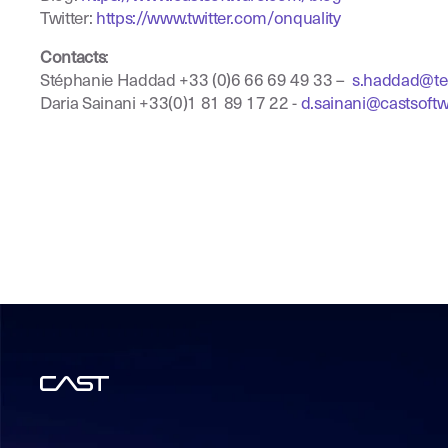
Twitter:
https://www.twitter.com/onquality
Contacts
:
Stéphanie Haddad +33 (0)6 66 69 49 33 –
s.haddad@tec
Daria Sainani +33(0)1 81 89 17 22 -
d.sainani@castsoft