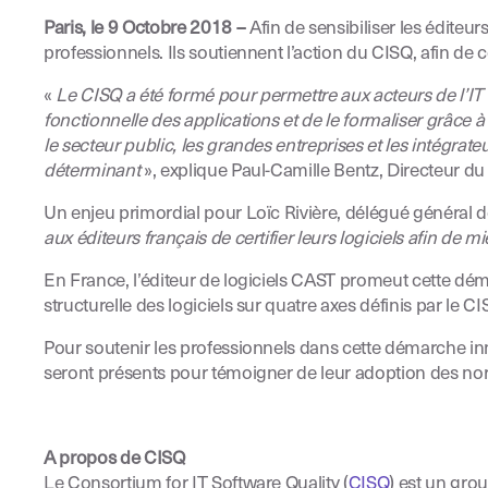
Paris, le 9 Octobre 2018 –
Afin de sensibiliser les édite
professionnels. Ils soutiennent l’action du CISQ, afin de c
«
Le CISQ a été formé pour permettre aux acteurs de l’IT et
fonctionnelle des applications et de le formaliser grâc
le secteur public, les grandes entreprises et les intégrat
déterminant
», explique Paul-Camille Bentz, Directeur d
Un enjeu primordial pour Loïc Rivière, délégué général 
aux éditeurs français de certifier leurs logiciels afin de m
En France, l’éditeur de logiciels CAST promeut cette démar
structurelle des logiciels sur quatre axes définis par le CI
Pour soutenir les professionnels dans cette démarche 
seront présents pour témoigner de leur adoption des nor
A propos de CISQ
Le Consortium for IT Software Quality (
CISQ
) est un gro