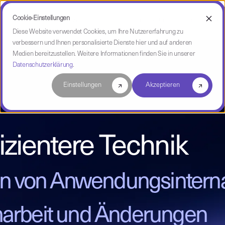
Cookie-Einstellungen
Use Case
Referenzen
Partner
Infoportal
Unternehmen
Diese Website verwendet Cookies, um Ihre Nutzererfahrung zu
verbessern und Ihnen personalisierte Dienste hier und auf anderen
Medien bereitzustellen. Weitere Informationen finden Sie in unserer
Datenschutzerklärung
.
Einstellungen
Akzeptieren
izientere Technik
n von Anwendungsinterna 
arbeit und Änderungen