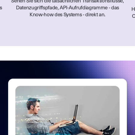
Sehen Sie sich die tatsächlichen Transaktionsflüsse,
s
Datenzugriffspfade, API-Aufrufdiagramme - das
H
Know-how des Systems - direkt an.
O